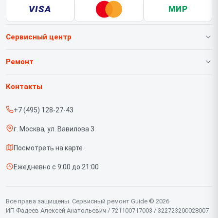
VISA
МИР
Сервисный центр
О нашем сервисе
Ремонт
Гарантия
Тепловизионных насадок
Контакты
Прайс-лист
Тепловизионных биноклей
+7 (495) 128-27-43
Срочный ремонт
Тепловизионных монокуляров
г. Москва, ул. Вавилова 3
Доставка и способы оплаты
Тепловизионных прицелов
Посмотреть на карте
Диагностика
Тепловизоров для смартфона
Ежедневно с 9:00 до 21:00
Контакты
Цифровых прицелов
Цифровых биноклей
Все права защищены. Сервисный ремонт Guide © 2026
ИП Фадеев Алексей Анатольевич / 721100717003 / 322723200028007