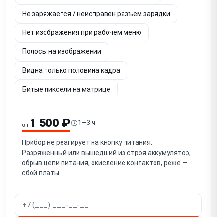
Не заряжается / неисправен разъём зарядки
Нет изображения при рабочем меню
Полосы на изображении
Видна только половина кадра
Битые пиксели на матрице
Шум и потеря чёткости изображения
1 500 ₽
1–3 ч
от
Не работает энкодер / кнопки управления
Прибор не реагирует на кнопку питания.
Заклинило кольцо фокусировки / не фокусируется
Разряженный или вышедший из строя аккумулятор,
обрыв цепи питания, окисление контактов, реже —
Не регулируется диоптрийная подстройка окуляров
сбой платы.
Не регулируется межзрачковое расстояние
Двоение / рассинхрон изображения в окулярах