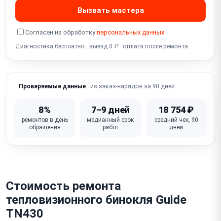
Попадание влаги / запотевание
Вызвать мастера
Повреждение объектива (германиевой линзы)
Согласен на обработку
персональных данных
Программный сбой / зависание
Диагностика бесплатно · выезд 0 ₽ · оплата после ремонта
Не работает Wi-Fi / стриминг
Не работает встроенный дальномер
из заказ-нарядов за 90 дней
Проверяемые данные
8%
7–9 дней
18 754 ₽
ремонтов в день
медианный срок
средний чек, 90
обращения
работ
дней
Стоимость ремонта
тепловизионного бинокля Guide
TN430