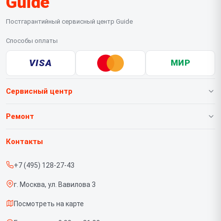
Guide
Постгарантийный сервисный центр Guide
Способы оплаты
VISA
МИР
Сервисный центр
О нашем сервисе
Ремонт
Гарантия
Тепловизионных насадок
Контакты
Прайс-лист
Тепловизионных биноклей
+7 (495) 128-27-43
Срочный ремонт
Тепловизионных монокуляров
г. Москва, ул. Вавилова 3
Доставка и способы оплаты
Тепловизионных прицелов
Посмотреть на карте
Диагностика
Тепловизоров для смартфона