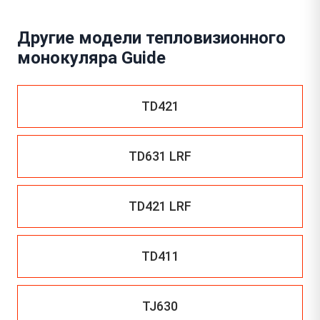
Другие модели тепловизионного
монокуляра Guide
TD421
TD631 LRF
TD421 LRF
TD411
TJ630