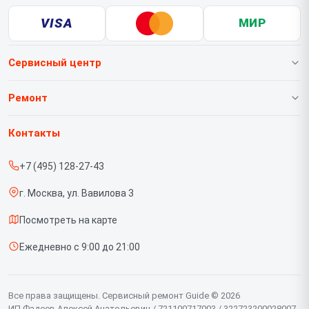
VISA
МИР
Сервисный центр
О нашем сервисе
Ремонт
Гарантия
Тепловизионных насадок
Контакты
Прайс-лист
Тепловизионных биноклей
+7 (495) 128-27-43
Срочный ремонт
Тепловизионных монокуляров
г. Москва, ул. Вавилова 3
Доставка и способы оплаты
Тепловизионных прицелов
Посмотреть на карте
Диагностика
Тепловизоров для смартфона
Ежедневно с 9:00 до 21:00
Контакты
Цифровых прицелов
Цифровых биноклей
Все права защищены. Сервисный ремонт Guide © 2026
ИП Фадеев Алексей Анатольевич / 721100717003 / 322723200028007