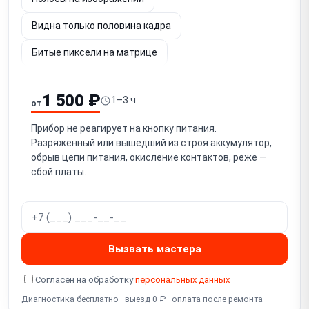
Видна только половина кадра
Битые пиксели на матрице
Шум и потеря чёткости изображения
1 500 ₽
1–3 ч
от
Не работает энкодер / кнопки управления
Прибор не реагирует на кнопку питания.
Заклинило кольцо фокусировки / не фокусируется
Разряженный или вышедший из строя аккумулятор,
обрыв цепи питания, окисление контактов, реже —
Не регулируется диоптрийная подстройка окуляра
сбой платы.
Попадание влаги / запотевание
Повреждение объектива (германиевой линзы)
Программный сбой / зависание
Вызвать мастера
Не работает Wi-Fi / стриминг
Согласен на обработку
персональных данных
Не работает встроенный дальномер
Диагностика бесплатно · выезд 0 ₽ · оплата после ремонта