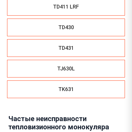
TD411 LRF
TD430
TD431
TJ630L
TK631
Частые неисправности
тепловизионного монокуляра