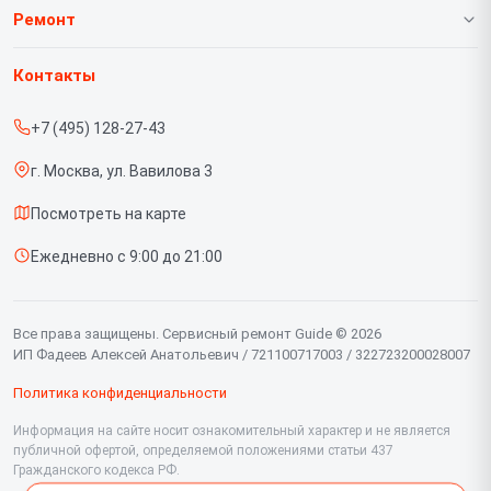
О нашем сервисе
Ремонт
Гарантия
Тепловизионных насадок
Контакты
Прайс-лист
Тепловизионных биноклей
+7 (495) 128-27-43
Срочный ремонт
Тепловизионных монокуляров
г. Москва, ул. Вавилова 3
Доставка и способы оплаты
Тепловизионных прицелов
Посмотреть на карте
Диагностика
Тепловизоров для смартфона
Ежедневно с 9:00 до 21:00
Контакты
Цифровых прицелов
Цифровых биноклей
Все права защищены. Сервисный ремонт Guide © 2026
ИП Фадеев Алексей Анатольевич / 721100717003 / 322723200028007
Политика конфиденциальности
Информация на сайте носит ознакомительный характер и не является
публичной офертой, определяемой положениями статьи 437
Гражданского кодекса РФ.