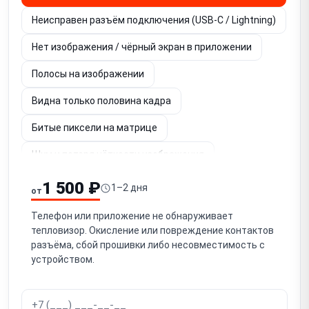
Неисправен разъём подключения (USB-C / Lightning)
Нет изображения / чёрный экран в приложении
Полосы на изображении
Видна только половина кадра
Битые пиксели на матрице
Шум и потеря чёткости изображения
Не фокусируется / заклинило кольцо фокуса
1 500 ₽
1–2 дня
от
Не заряжается / не держит заряд (модели со
Телефон или приложение не обнаруживает
встроенным аккумулятором)
тепловизор. Окисление или повреждение контактов
разъёма, сбой прошивки либо несовместимость с
Перегрев / самопроизвольное отключение
устройством.
Неточные показания температуры / сбой
калибровки