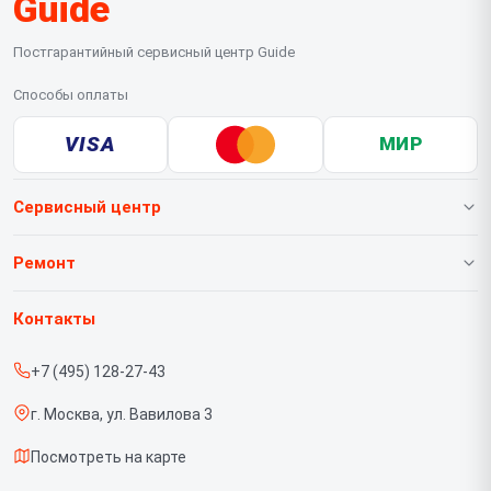
Guide
Постгарантийный сервисный центр Guide
Способы оплаты
VISA
МИР
Сервисный центр
О нашем сервисе
Ремонт
Гарантия
Тепловизионных насадок
Контакты
Прайс-лист
Тепловизионных биноклей
+7 (495) 128-27-43
Срочный ремонт
Тепловизионных монокуляров
г. Москва, ул. Вавилова 3
Доставка и способы оплаты
Тепловизионных прицелов
Посмотреть на карте
Диагностика
Тепловизоров для смартфона