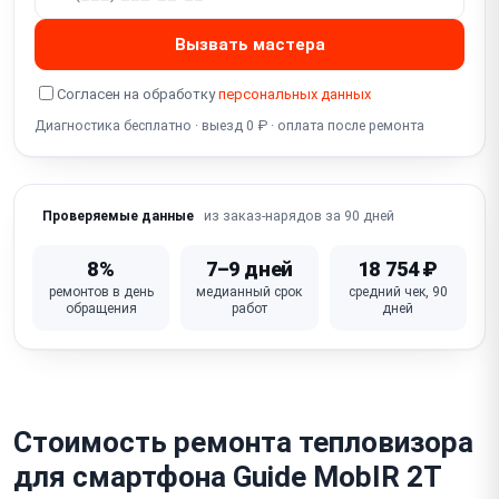
Программный сбой / несовместимость с
приложением или ОС
Вызвать мастера
Повреждение объектива (германиевой линзы)
Согласен на обработку
персональных данных
Попадание влаги / окисление контактов разъёма
Диагностика бесплатно · выезд 0 ₽ · оплата после ремонта
Трещина / повреждение корпуса
из заказ-нарядов за 90 дней
Проверяемые данные
8%
7–9 дней
18 754 ₽
ремонтов в день
медианный срок
средний чек, 90
обращения
работ
дней
Стоимость ремонта тепловизора
для смартфона Guide MobIR 2T